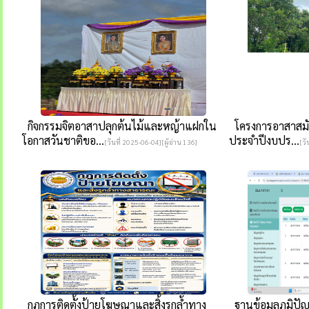
กิจกรรมจิตอาสาปลุกต้นไม้และหญ้าแฝกใน
โครงการอาสาสมัคร
โอกาสวันชาติขอ...
ประจำปีงบปร...
[วันที่ 2025-06-04][ผู้อ่าน 136]
[วั
กฏการติดตั้งป้ายโฆษณาและสิ้งรุกล้ำทาง
ฐานข้อมูลภูมิปัญ